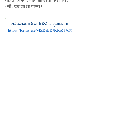
​पात्रता :
कोणत्याही शाखेचा पदवीधर
(बी. एड ला प्राधान्य)
अर्ज करण्यासाठी खाली दिलेल्या दुव्यावर जा
:
https://forms.gle/yfZK6BK7KRo577o37
​Follow us
Jnana-Prabodhini
Home
About Us
Gyan-setu
Projects
Contact Us
Chatra Prabodhan