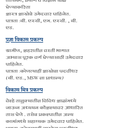
तासिका, प्रयोग व विज्ञान खेळ
घेण्याकरिता
​शास्त्र शाखेचे उमेदवार पाहिजेत.
पात्रता :बी. एस्सी, एम. एस्
सी. , बी.
एड.
प्रज्ञा विकास
प्रकल्प
ग्रामीण, शहरातील वस्ती भागात
अभ्यास पूरक वर्ग घेण्यासाठी उमेदवार
पाहिजेत.
पात्रता :कोणत्याही शाखेचा पदवीधर
(
बी. एड., MSW
ला प्राधान्य)
विकास मित्र प्रकल्प
वेल्हे तालुक्यातील विविध शाळांमध्ये
जाऊन अध्ययन कौशल्यावर आधारित
तास घेणे . तसेच प्रकल्पातील अन्य
कामांमध्ये सहाय्यक उमेदवार पाहिजेत.